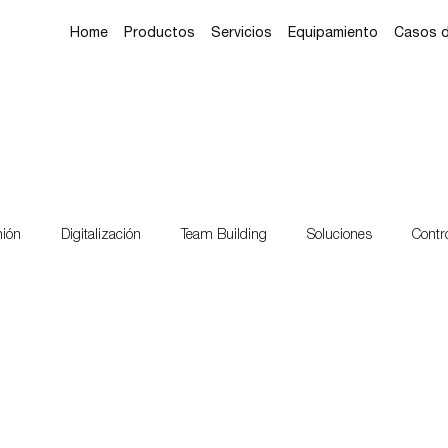
Home
Productos
Servicios
Equipamiento
Casos 
nión
Digitalización
Team Building
Soluciones
Contr
Aeropuertos
Minería
Transportes
Estaciones de Servi
ión
Despacho Móvil
Mudanza
Caribe
Surinam