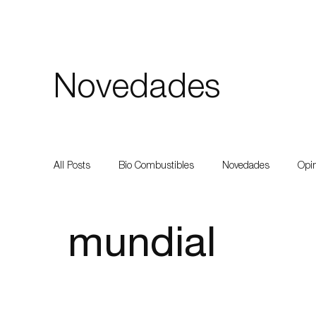
Novedades
All Posts
Bio Combustibles
Novedades
Opi
Agroindustrias
Dustribución del Combustible
mundial
Innovación
Equipo
Instalaión
Instalac