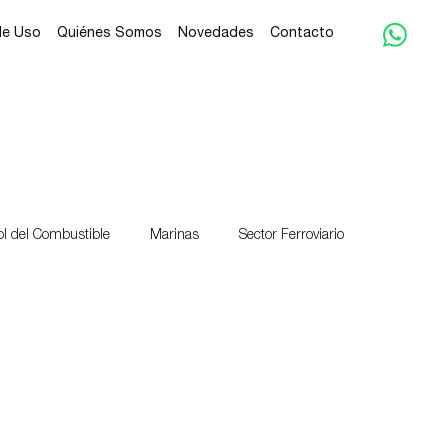
de Uso
Quiénes Somos
Novedades
Contacto
ol del Combustible
Marinas
Sector Ferroviario
cio
Autoservicio
Rentabilidad
Inversión
Panamá
mundial
Mundial