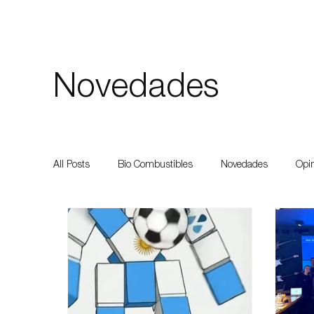
Novedades
All Posts
Bio Combustibles
Novedades
Opi
Agroindustrias
Dustribución del Combustible
Innovación
Equipo
Instalaión
Instalac