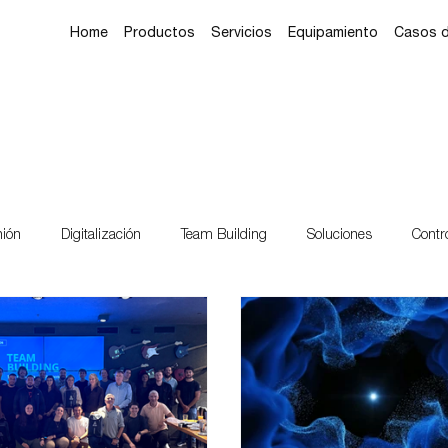
Home
Productos
Servicios
Equipamiento
Casos 
nión
Digitalización
Team Building
Soluciones
Contr
Aeropuertos
Minería
Transportes
Estaciones de Servi
ión
Despacho Móvil
Mudanza
Caribe
Surinam