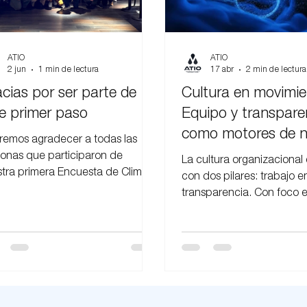
ATIO
ATIO
2 jun
1 min de lectura
17 abr
2 min de lectura
cias por ser parte de
Cultura en movimie
e primer paso
Equipo y transpare
como motores de n
emos agradecer a todas las
evolución
onas que participaron de
La cultura organizacional
tra primera Encuesta de Clima.
con dos pilares: trabajo e
 respuesta representa una
transparencia. Con foco e
da valiosa sobre quiénes somos
comunicación y acceso a 
como equipo y sobre el lugar
información, la organizac
queremos construir para
confianza, eficiencia y un
ajar y crecer juntos. La
crecimiento compartido h
icipación y la opinión de cada
son fundamentales para seguir
rando. Esta encuesta llega en