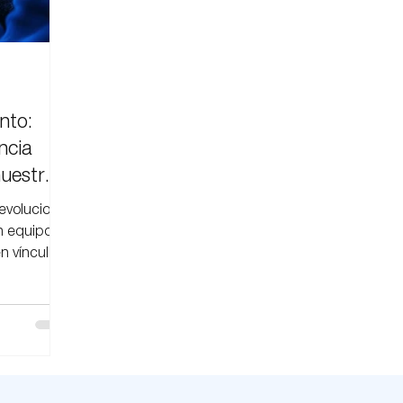
nto:
ncia
uestra
 evoluciona
n equipo y
n vínculos,
la
ión impulsa
acia 2026.