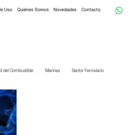
de Uso
Quiénes Somos
Novedades
Contacto
ol del Combustible
Marinas
Sector Ferroviario
cio
Autoservicio
Rentabilidad
Inversión
Panamá
mundial
Mundial