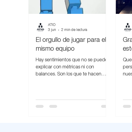
Team Celebration
ATIO
3 jun
2 min de lectura
El orgullo de jugar para el
Gra
mismo equipo
est
Hay sentimientos que no se pueden
Quer
explicar con métricas ni con
pers
balances. Son los que te hacen
nues
vibrar el pecho, los que te
Cada
despiertan las ganas el lunes a la
mira
mañana y te recuerdan que no estás
hoy 
solo en la cancha. Eso que nos pasa
que 
a todos cuando vemos a la
trab
Scaloneta, esa mezcla de orgullo,
part
pertenencia y emoción compartida,
uno 
es exactamente lo mismo que nos
mejo