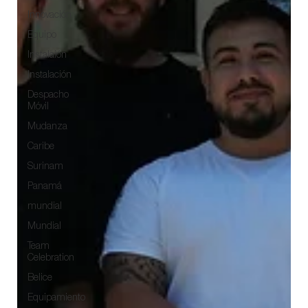
Innovación
Equipo
Instalaión
Instalación
Despacho
Móvil
Mudanza
Caribe
Surinam
Panamá
mundial
Mundial
Team
Celebration
Belice
Equipamiento