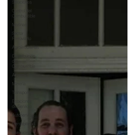
Soluciones
Control del
Combustible
Marinas
Sector
Ferroviario
Agroindustrias
Dustribución
del
Combustible
Aeropuertos
Minería
Transportes
Estaciones
de Servicio
Autoservicio
Rentabilidad
Inversión