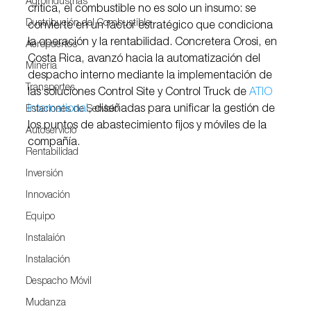
Agroindustrias
crítica, el combustible no es solo un insumo: se 
Dustribución del Combustible
convierte en un factor estratégico que condiciona 
la operación y la rentabilidad. Concretera Orosi, en 
Aeropuertos
Costa Rica, avanzó hacia la automatización del 
Minería
despacho interno mediante la implementación de 
Transportes
las soluciones Control Site y Control Truck de 
ATIO 
International
, diseñadas para unificar la gestión de 
Estaciones de Servicio
los puntos de abastecimiento fijos y móviles de la 
Autoservicio
compañía.
Rentabilidad
Inversión
Innovación
Equipo
Instalaión
Instalación
Despacho Móvil
Mudanza