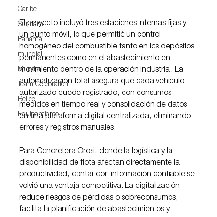
Caribe
El proyecto incluyó tres estaciones internas fijas y 
Surinam
un punto móvil, lo que permitió un control 
Panamá
homogéneo del combustible tanto en los depósitos 
mundial
permanentes como en el abastecimiento en 
Mundial
movimiento dentro de la operación industrial. La 
automatización total asegura que cada vehículo 
Team Celebration
autorizado quede registrado, con consumos 
Belice
medidos en tiempo real y consolidación de datos 
Equipamiento
en una plataforma digital centralizada, eliminando 
errores y registros manuales.
Para Concretera Orosi, donde la logística y la 
disponibilidad de flota afectan directamente la 
productividad, contar con información confiable se 
volvió una ventaja competitiva. La digitalización 
reduce riesgos de pérdidas o sobreconsumos, 
facilita la planificación de abastecimientos y 