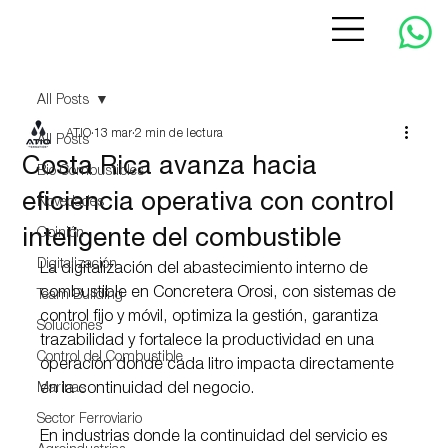
All Posts
ATIO
13 mar
2 min de lectura
All Posts
Costa Rica avanza hacia
Bio Combustibles
eficiencia operativa con control
Novedades
inteligente del combustible
Opinión
Digitalización
La digitalización del abastecimiento interno de 
combustible en Concretera Orosi, con sistemas de 
Team Building
control fijo y móvil, optimiza la gestión, garantiza 
Soluciones
trazabilidad y fortalece la productividad en una 
Control del Combustible
operación donde cada litro impacta directamente 
Marinas
en la continuidad del negocio.
Sector Ferroviario
En industrias donde la continuidad del servicio es 